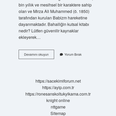
bin yıllık ve mesihsel bir karaktere sahip
olan ve Mirza Ali Muhammed (ö. 1850)
tarafından kurulan Babizm hareketine
dayanmaktadır. Bahailiğin kutsal kitabı
nedir? Lütfen güvenilir kaynaklar
ekleyerek…
Bahai
Devamını okuyun
Yorum Bırak
Dinî
Ne
Demek
https://sacekimiforum.net
https://ayip.com.tr
https://ronesanskoltukyikama.com.tr
knight online
nttgame
Sitemap