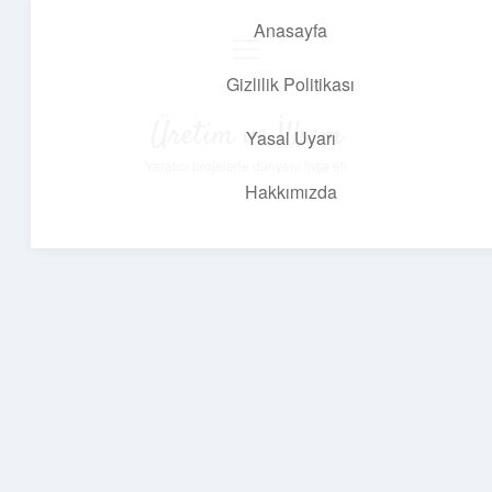
Anasayfa
menüyü
aç
Gizlilik Politikası
Üretim ve İlham
Yasal Uyarı
Yaratıcı projelerle dünyanı inşa et!
Hakkımızda