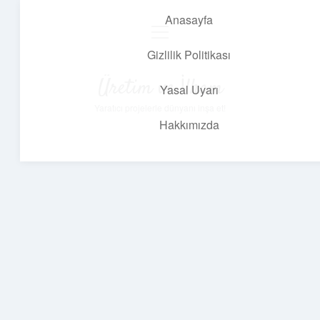
Anasayfa
menüyü
aç
Gizlilik Politikası
Üretim ve İlham
Yasal Uyarı
Yaratıcı projelerle dünyanı inşa et!
Hakkımızda