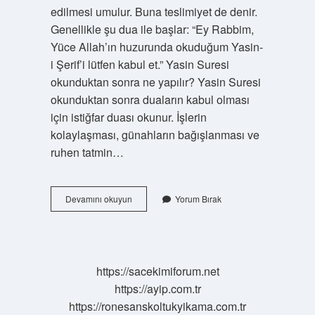
edilmesi umulur. Buna teslimiyet de denir.
Genellikle şu dua ile başlar: “Ey Rabbim,
Yüce Allah’ın huzurunda okuduğum Yasin-
i Şerif’i lütfen kabul et.” Yasin Suresi
okunduktan sonra ne yapılır? Yasin Suresi
okunduktan sonra duaların kabul olması
için istiğfar duası okunur. İşlerin
kolaylaşması, günahların bağışlanması ve
ruhen tatmin…
Yasin
Devamını okuyun
Yorum Bırak
Okunduktan
Sonra
Ölüye
Nasıl
Dua
https://sacekimiforum.net
Edilir
https://ayip.com.tr
https://ronesanskoltukyikama.com.tr