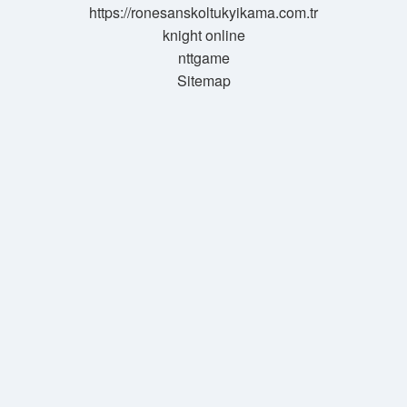
https://ronesanskoltukyikama.com.tr
knight online
nttgame
Sitemap