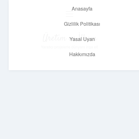
Anasayfa
menüyü
aç
Gizlilik Politikası
Üretim ve İlham
Yasal Uyarı
Yaratıcı projelerle dünyanı inşa et!
Hakkımızda