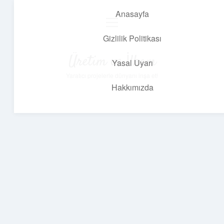
Anasayfa
menüyü
aç
Gizlilik Politikası
Üretim ve İlham
Yasal Uyarı
Yaratıcı projelerle dünyanı inşa et!
Hakkımızda