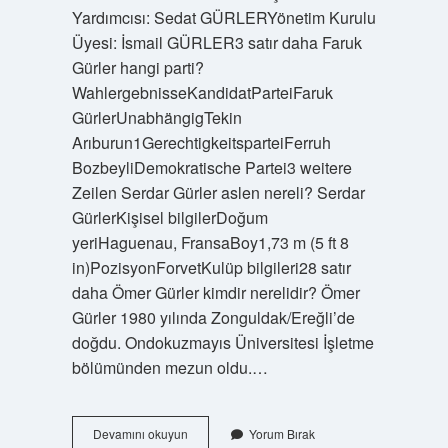
Yardımcısı: Sedat GÜRLERYönetim Kurulu
Üyesi: İsmail GÜRLER3 satır daha Faruk
Gürler hangi parti?
WahlergebnisseKandidatParteiFaruk
GürlerUnabhängigTekin
Arıburun1GerechtigkeitsparteiFerruh
BozbeyliDemokratische Partei3 weitere
Zeilen Serdar Gürler aslen nereli? Serdar
GürlerKişisel bilgilerDoğum
yeriHaguenau, FransaBoy1,73 m (5 ft 8
in)PozisyonForvetKulüp bilgileri28 satır
daha Ömer Gürler kimdir nerelidir? Ömer
Gürler 1980 yılında Zonguldak/Ereğli’de
doğdu. Ondokuzmayıs Üniversitesi İşletme
bölümünden mezun oldu.…
Gürler
Devamını okuyun
Yorum Bırak