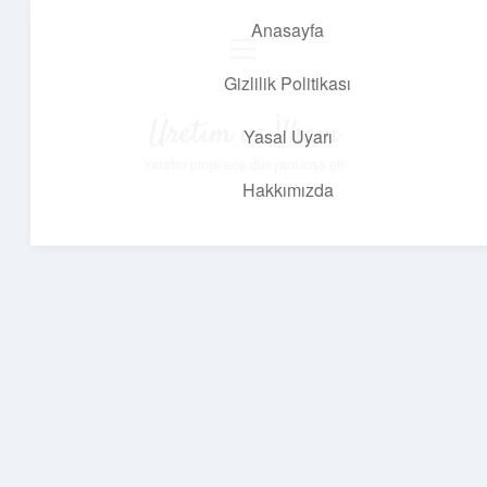
Anasayfa
menüyü
aç
Gizlilik Politikası
Üretim ve İlham
Yasal Uyarı
Yaratıcı projelerle dünyanı inşa et!
Hakkımızda