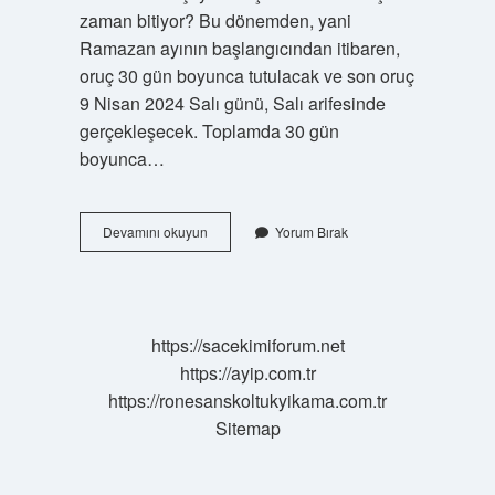
zaman bitiyor? Bu dönemden, yani
Ramazan ayının başlangıcından itibaren,
oruç 30 gün boyunca tutulacak ve son oruç
9 Nisan 2024 Salı günü, Salı arifesinde
gerçekleşecek. Toplamda 30 gün
boyunca…
Oruç
Devamını okuyun
Yorum Bırak
Kaç
Gün
Kaldı
https://sacekimiforum.net
https://ayip.com.tr
https://ronesanskoltukyikama.com.tr
Sitemap