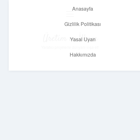
Anasayfa
menüyü
aç
Gizlilik Politikası
Üretim ve İlham
Yasal Uyarı
Yaratıcı projelerle dünyanı inşa et!
Hakkımızda