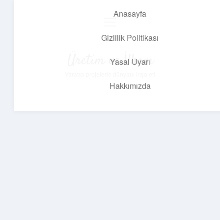
Anasayfa
menüyü
aç
Gizlilik Politikası
Üretim ve İlham
Yasal Uyarı
Yaratıcı projelerle dünyanı inşa et!
Hakkımızda