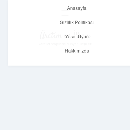
Anasayfa
menüyü
aç
Gizlilik Politikası
Üretim ve İlham
Yasal Uyarı
Yaratıcı projelerle dünyanı inşa et!
Hakkımızda