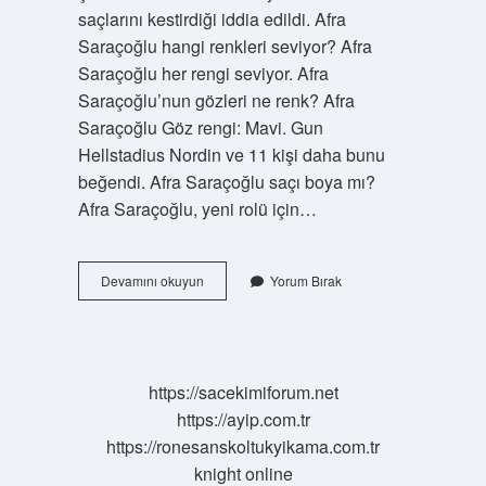
saçlarını kestirdiği iddia edildi. Afra
Saraçoğlu hangi renkleri seviyor? Afra
Saraçoğlu her rengi seviyor. Afra
Saraçoğlu’nun gözleri ne renk? Afra
Saraçoğlu Göz rengi: Mavi. Gun
Hellstadius Nordin ve 11 kişi daha bunu
beğendi. Afra Saraçoğlu saçı boya mı?
Afra Saraçoğlu, yeni rolü için…
Afra
Devamını okuyun
Yorum Bırak
Saraçoğlu
Saçları
Boya
Mı
https://sacekimiforum.net
https://ayip.com.tr
https://ronesanskoltukyikama.com.tr
knight online