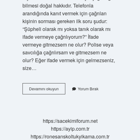
bilmesi doğal hakkıdır. Telefonla
arandığında kanıt vermek için çağrılan
kişinin sorması gereken ilk soru şudur:
“Şüpheli olarak mı yoksa tanık olarak mı
ifade vermeye çağrılıyorum?” İfade
vermeye gitmezsem ne olur? Polise veya
savcılığa çağrılırsam ve gitmezsem ne
olur? Eğer ifade vermek için gelmezseniz,
size…
Polis
Devamını okuyun
Yorum Bırak
Ifade
Için
Arar
Mı
https://sacekimiforum.net
https://ayip.com.tr
https://ronesanskoltukyikama.com.tr