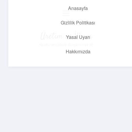
Anasayfa
menüyü
aç
Gizlilik Politikası
Üretim ve İlham
Yasal Uyarı
Yaratıcı projelerle dünyanı inşa et!
Hakkımızda