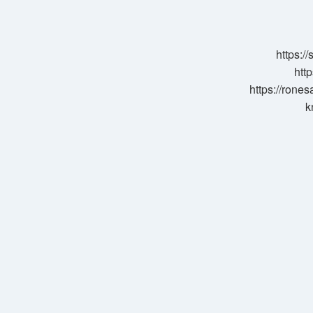
Birini
Görmek
Konuşmak
Ne
https:/
Anlama
Gelir
http
https://rone
k