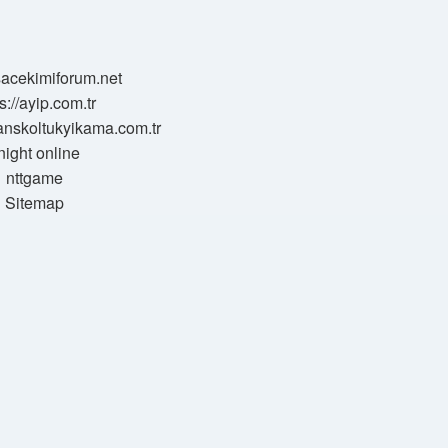
/sacekimiforum.net
s://ayip.com.tr
sanskoltukyikama.com.tr
night online
nttgame
Sitemap