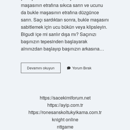
maşasının etrafına sıkıca sarın ve ucunu
da bukle maşasının etrafına düzgünce
sarın. Saçı sardıktan sonra, bukle maşasını
sabitlemek için ucu bükün veya klipsleyin.
Bigudi içe mi sarılır dışa mı? Saçınızı
başınızın tepesinden başlayarak
alnınızdan başlayıp başınızın arkasına…
Bigudi
Devamını okuyun
Yorum Bırak
Nedir
Nasıl
Kullanılır
https://sacekimiforum.net
https://ayip.com.tr
https://ronesanskoltukyikama.com.tr
knight online
nttgame