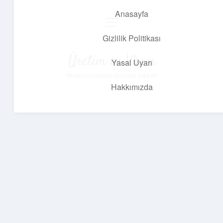
Anasayfa
menüyü
aç
Gizlilik Politikası
Üretim ve İlham
Yasal Uyarı
Yaratıcı projelerle dünyanı inşa et!
Hakkımızda