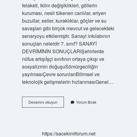
felaketi, iklim değişiklikleri, göllerin
kuruması, nesli tükenen canlılar, eriyen
buzullar, seller, kuraklıklar, göçler ve su
savaşları gibi birçok mevcut ve gelecekteki
senaryoyu etkilemiştir. Sanayi inkılabının
sonuçları nelerdir 7. sınıf? SANAYİ
DEVRİMİNİN SONUÇLARIŞehirlerde
nüfus artışıİşçi sınıfının ortaya çıkışı ve
sosyalizmin doğuşuSömürgeciliğin
yayılmasıÇevre sorunlarıBilimsel ve
teknolojik gelişmelerin hızlanmasıGenel…
Sanayi
Devamını okuyun
Yorum Bırak
Inkılabının
Olumlu
Sonuçları
Nedir
https://sacekimiforum.net