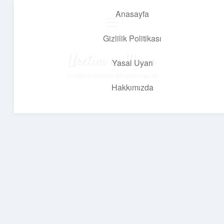
Anasayfa
menüyü
aç
Gizlilik Politikası
Üretim ve İlham
Yasal Uyarı
Yaratıcı projelerle dünyanı inşa et!
Hakkımızda