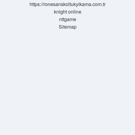
https://ronesanskoltukyikama.com.tr
knight online
nttgame
Sitemap