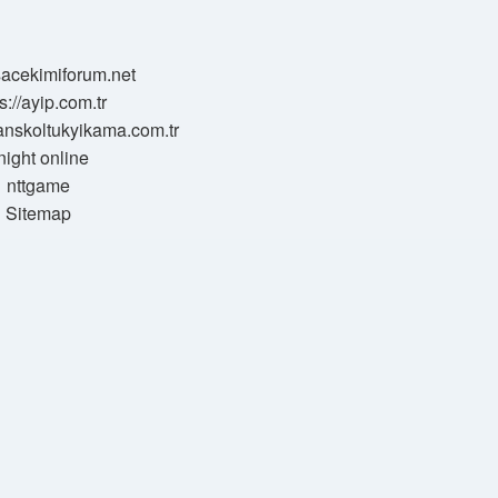
/sacekimiforum.net
s://ayip.com.tr
sanskoltukyikama.com.tr
night online
nttgame
Sitemap