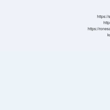
Yapar
Mı
https:/
http
https://rone
k