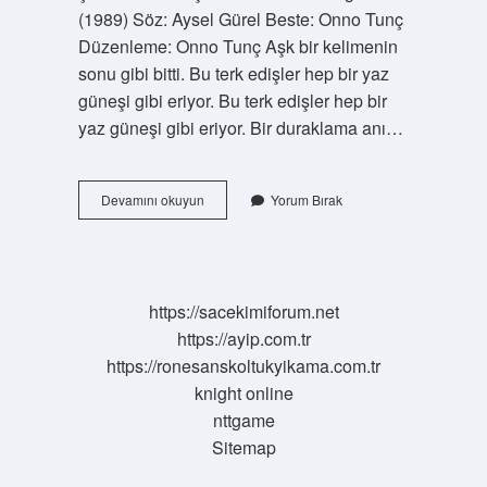
(1989) Söz: Aysel Gürel Beste: Onno Tunç
Düzenleme: Onno Tunç Aşk bir kelimenin
sonu gibi bitti. Bu terk edişler hep bir yaz
güneşi gibi eriyor. Bu terk edişler hep bir
yaz güneşi gibi eriyor. Bir duraklama anı…
Sezen
Devamını okuyun
Yorum Bırak
Aksu
Son
Bakış
Kim
Yazdı
https://sacekimiforum.net
https://ayip.com.tr
https://ronesanskoltukyikama.com.tr
knight online
nttgame
Sitemap