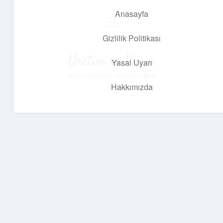
Anasayfa
menüyü
aç
Gizlilik Politikası
Üretim ve İlham
Yasal Uyarı
Yaratıcı projelerle dünyanı inşa et!
Hakkımızda