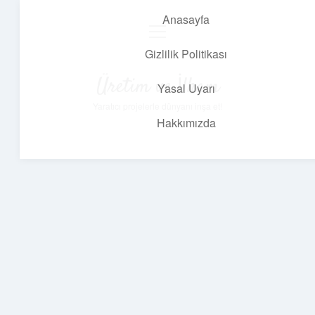
Anasayfa
menüyü
aç
Gizlilik Politikası
Üretim ve İlham
Yasal Uyarı
Yaratıcı projelerle dünyanı inşa et!
Hakkımızda