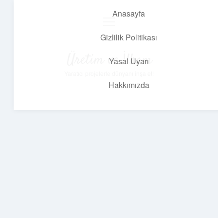
Anasayfa
menüyü
aç
Gizlilik Politikası
Üretim ve İlham
Yasal Uyarı
Yaratıcı projelerle dünyanı inşa et!
Hakkımızda