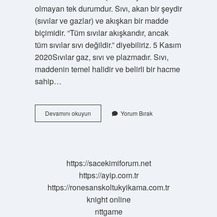
olmayan tek durumdur. Sıvı, akan bir şeydir
(sıvılar ve gazlar) ve akışkan bir madde
biçimidir. “Tüm sıvılar akışkandır, ancak
tüm sıvılar sıvı değildir.” diyebiliriz. 5 Kasım
2020Sıvılar gaz, sıvı ve plazmadır. Sıvı,
maddenin temel halidir ve belirli bir hacme
sahip…
Akışkan
Devamını okuyun
Yorum Bırak
Maddelere
Ne
Denir
https://sacekimiforum.net
https://ayip.com.tr
https://ronesanskoltukyikama.com.tr
knight online
nttgame