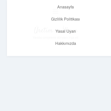
Anasayfa
menüyü
aç
Gizlilik Politikası
Üretim ve İlham
Yasal Uyarı
Yaratıcı projelerle dünyanı inşa et!
Hakkımızda