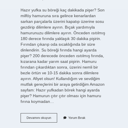
Hazır yufka su böreği kaç dakikada pişer? Son
milföy hamuruna sıra gelince kenarlardan
sarkan parçalarla üzerini kapatıp üzerine sosu
gezdirip dilimlere ayırın. Bıçak yardımıyla
hamurunuzu dilimlere ayırın. Önceden ısıtılmış
180 derece fırında yaklaşık 30 dakika pişirin.
Fırından çıkarıp oda sıcaklığında bir süre
dinlendirin. Su böreği fırında hangi ayarda
pişer? 200 derecede önceden ısıtılmış fırında,
kızarana kadar yarım saat pişirin. Hamuru
fırından çıkardıktan sonra, üzerini nemli bir
bezle örtün ve 10-15 dakika sonra dilimlere
ayırın. Afiyet olsun! Kullandığım ve sevdiğim
mutfak gereçlerini bir araya getirdiğim Amazon
sayfam: Hazır yufkadan börek hangi ayarda
pişer? Hamurun çıtır çıtır olması için hamuru
fırına koymadan…
Hazır
Devamını okuyun
Yorum Bırak
Yufkadan
Su