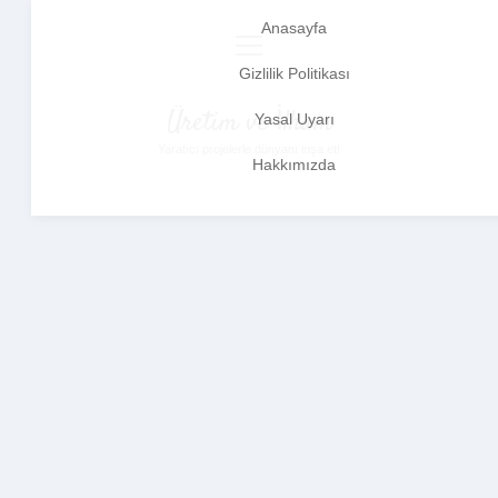
Anasayfa
menüyü
aç
Gizlilik Politikası
Üretim ve İlham
Yasal Uyarı
Yaratıcı projelerle dünyanı inşa et!
Hakkımızda