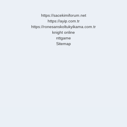
Böreği
Kaç
Derecede
https://sacekimiforum.net
Pişer
https://ayip.com.tr
https://ronesanskoltukyikama.com.tr
knight online
nttgame
Sitemap