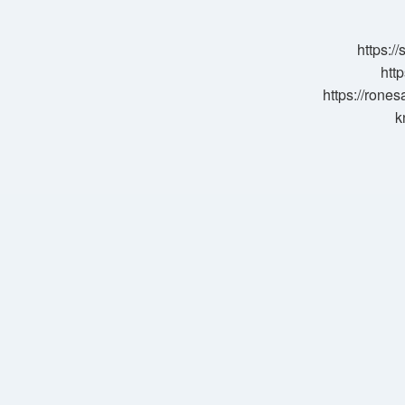
Denir
https:/
http
https://rone
k