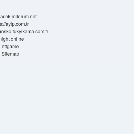
/sacekimiforum.net
s://ayip.com.tr
sanskoltukyikama.com.tr
night online
nttgame
Sitemap