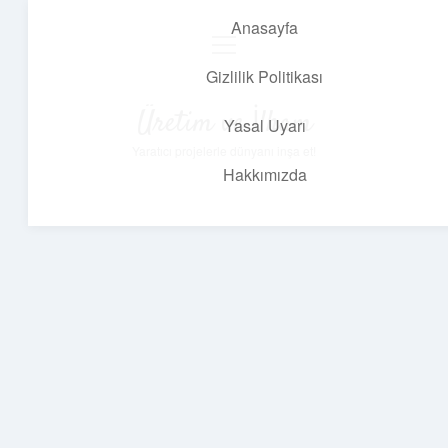
Anasayfa
menüyü
aç
Gizlilik Politikası
Üretim ve İlham
Yasal Uyarı
Yaratıcı projelerle dünyanı inşa et!
Hakkımızda