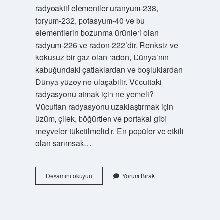
radyoaktif elementler uranyum-238,
toryum-232, potasyum-40 ve bu
elementlerin bozunma ürünleri olan
radyum-226 ve radon-222’dir. Renksiz ve
kokusuz bir gaz olan radon, Dünya’nın
kabuğundaki çatlaklardan ve boşluklardan
Dünya yüzeyine ulaşabilir. Vücuttaki
radyasyonu atmak için ne yemeli?
Vücuttan radyasyonu uzaklaştırmak için
üzüm, çilek, böğürtlen ve portakal gibi
meyveler tüketilmelidir. En popüler ve etkili
olan sarımsak…
Radyoaktif
Devamını okuyun
Yorum Bırak
Içeren
Besinler
Nelerdir