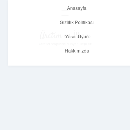
Anasayfa
menüyü
aç
Gizlilik Politikası
Üretim ve İlham
Yasal Uyarı
Yaratıcı projelerle dünyanı inşa et!
Hakkımızda