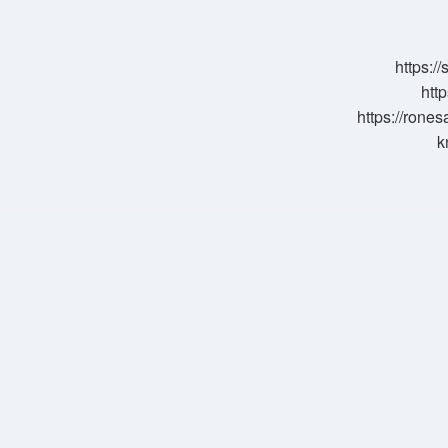
Ile
Yapıştırılır
https:/
http
https://rone
k