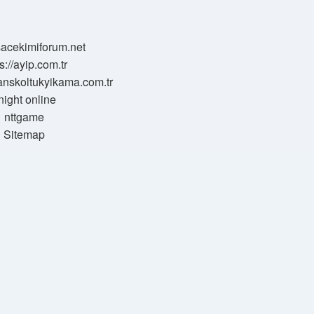
/sacekimiforum.net
s://ayip.com.tr
sanskoltukyikama.com.tr
night online
nttgame
Sitemap