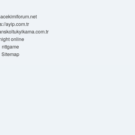
/sacekimiforum.net
s://ayip.com.tr
sanskoltukyikama.com.tr
night online
nttgame
Sitemap