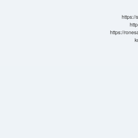
Ait
https:/
http
https://rone
k