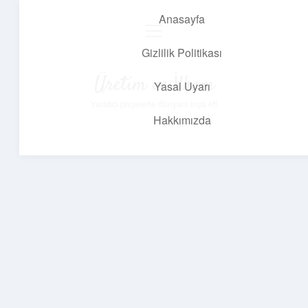
Anasayfa
menüyü
aç
Gizlilik Politikası
Üretim ve İlham
Yasal Uyarı
Yaratıcı projelerle dünyanı inşa et!
Hakkımızda