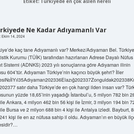
Etiket:
Türkiyede en çok aslen nereli
rkiyede Ne Kadar Adıyamanlı Var
h: Ekim 14, 2024
kiye’de kaç tane Adıyamanlı var? Merkez/Adıyaman Bel. Türkiy
atistik Kurumu (TÜİK) tarafından hazırlanan Adrese Dayalı Nüfus
ıt Sistemi (ADNKS) 2023 yılı sonuçlarına göre Adıyaman ilinin
usu 604’tür. Adıyaman Türkiye’nin kaçıncı büyük şehri? İller
tesi№İlYıl35Adıyaman202336Elazığ202337Zonguldak202338K
202377 satır daha Türkiye’de en çok hangi ilden insan var? Tür
usunun yüzde 18,65’inin yaşadığı İstanbul’u, 5 milyon 782 bin 2
 ile Ankara, 4 milyon 462 bin 56 kişi ile İzmir, 3 milyon 194 bin 
 ile Bursa ve 2 milyon 688 bin 4 kişi ile Antalya izledi. Bayburt, 
241 kişi ile en az nüfusa sahip il oldu. Adıyaman’ın en büyük ilç
esidir?…