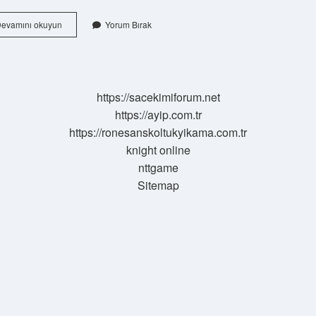
Türkiyede
evamını okuyun
Yorum Bırak
Ne
Kadar
Adıyamanlı
Var
https://sacekimiforum.net
https://ayip.com.tr
https://ronesanskoltukyikama.com.tr
knight online
nttgame
Sitemap