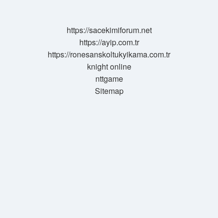
Nasıl
Ortaya
Çıktı
https://sacekimiforum.net
https://ayip.com.tr
https://ronesanskoltukyikama.com.tr
knight online
nttgame
Sitemap