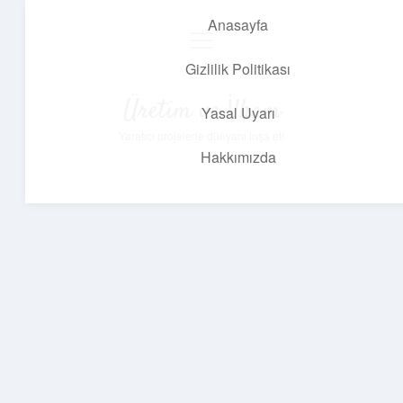
Anasayfa
menüyü
aç
Gizlilik Politikası
Üretim ve İlham
Yasal Uyarı
Yaratıcı projelerle dünyanı inşa et!
Hakkımızda