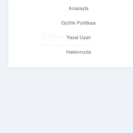
Anasayfa
menüyü
aç
Gizlilik Politikası
Üretim ve İlham
Yasal Uyarı
Yaratıcı projelerle dünyanı inşa et!
Hakkımızda