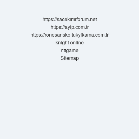
Nasıl
Ortaya
Çıktı
https://sacekimiforum.net
https://ayip.com.tr
https://ronesanskoltukyikama.com.tr
knight online
nttgame
Sitemap