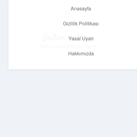
Anasayfa
menüyü
aç
Gizlilik Politikası
Üretim ve İlham
Yasal Uyarı
Yaratıcı projelerle dünyanı inşa et!
Hakkımızda