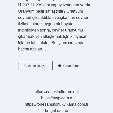
U-237, U-239 gibi yapay izotopları vardır.
Uranyum nasıl saflaştırılır? Uranyum
cevheri çıkarıldıktan ve çıkarılan cevher
fiziksel olarak uygun bir boyuta
indirildikten sonra, cevher uranyumu
çıkarmak ve saflaştırmak için kimyasal
işleme tabi tutulur. Bu işlem sırasında
hacmi azalan…
Uranyum
Devamını okuyun
Yorum Bırak
Saf
Madde
Midir
https://sacekimiforum.net
https://ayip.com.tr
https://ronesanskoltukyikama.com.tr
knight online