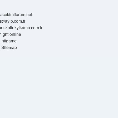
/sacekimiforum.net
s://ayip.com.tr
sanskoltukyikama.com.tr
night online
nttgame
Sitemap