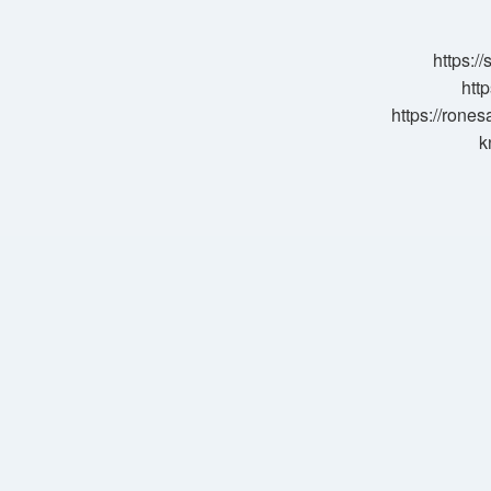
Yapılır
Mi
https:/
http
https://rone
k