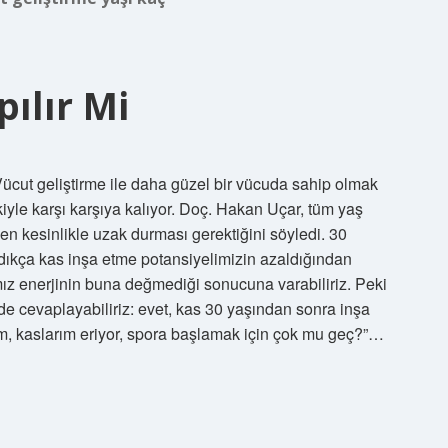
ılır Mi
Vücut geliştirme ile daha güzel bir vücuda sahip olmak
iskiyle karşı karşıya kalıyor. Doç. Hakan Uçar, tüm yaş
en kesinlikle uzak durması gerektiğini söyledi. 30
ndıkça kas inşa etme potansiyelimizin azaldığından
mız enerjinin buna değmediği sonucuna varabiliriz. Peki
e cevaplayabiliriz: evet, kas 30 yaşından sonra inşa
um, kaslarım eriyor, spora başlamak için çok mu geç?”…