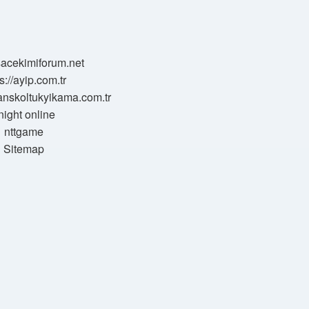
/sacekimiforum.net
s://ayip.com.tr
sanskoltukyikama.com.tr
night online
nttgame
Sitemap