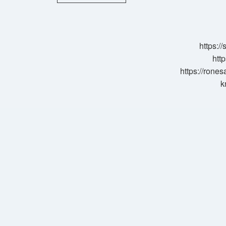
Özel
Uygulama
Bildirimi
Ne
Demek
https:/
http
https://rone
k