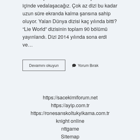
içinde vedalaşacağız. Çok az dizi bu kadar
uzun süre ekranda kalma şansına sahip
oluyor. Yalan Dünya dizisi kaç yılında bitti?
“Lie World” dizisinin toplam 90 bölümü
yayınlandı. Dizi 2014 yılında sona erdi
ve…
Yalan
Devamını okuyun
Yorum Bırak
Dünya
Bitti
Mi
https://sacekimiforum.net
https://ayip.com.tr
https://ronesanskoltukyikama.com.tr
knight online
nttgame
Sitemap