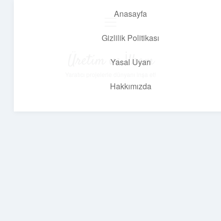
Anasayfa
menüyü
aç
Gizlilik Politikası
Üretim ve İlham
Yasal Uyarı
Yaratıcı projelerle dünyanı inşa et!
Hakkımızda