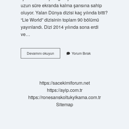
uzun süre ekranda kalma şansına sahip
oluyor. Yalan Dünya dizisi kaç yılında bitti?
“Lie World” dizisinin toplam 90 bölümü
yayınlandı. Dizi 2014 yılında sona erdi
ve…
Yalan
Devamını okuyun
Yorum Bırak
Dünya
Bitti
Mi
https://sacekimiforum.net
https://ayip.com.tr
https://ronesanskoltukyikama.com.tr
Sitemap