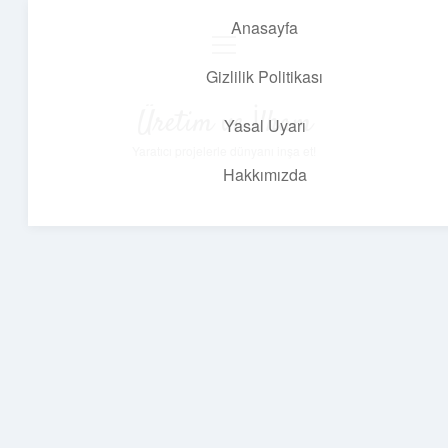
Anasayfa
menüyü
aç
Gizlilik Politikası
Üretim ve İlham
Yasal Uyarı
Yaratıcı projelerle dünyanı inşa et!
Hakkımızda