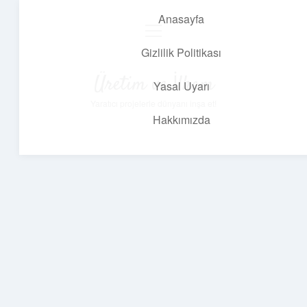
Anasayfa
menüyü
aç
Gizlilik Politikası
Üretim ve İlham
Yasal Uyarı
Yaratıcı projelerle dünyanı inşa et!
Hakkımızda