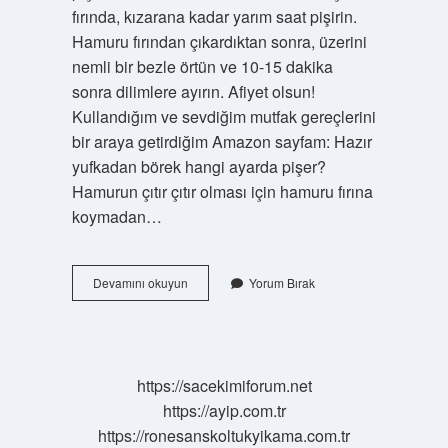
fırında, kızarana kadar yarım saat pişirin.
Hamuru fırından çıkardıktan sonra, üzerini
nemli bir bezle örtün ve 10-15 dakika
sonra dilimlere ayırın. Afiyet olsun!
Kullandığım ve sevdiğim mutfak gereçlerini
bir araya getirdiğim Amazon sayfam: Hazır
yufkadan börek hangi ayarda pişer?
Hamurun çıtır çıtır olması için hamuru fırına
koymadan…
Hazır
Devamını okuyun
Yorum Bırak
Yufkadan
Su
Böreği
Kaç
Derecede
https://sacekimiforum.net
Pişer
https://ayip.com.tr
https://ronesanskoltukyikama.com.tr