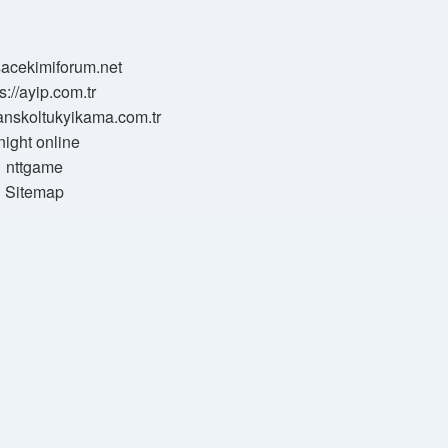
/sacekimiforum.net
s://ayip.com.tr
sanskoltukyikama.com.tr
night online
nttgame
Sitemap