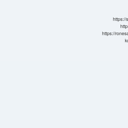
Kadar
Maaş
Alır
https:/
http
https://rone
k