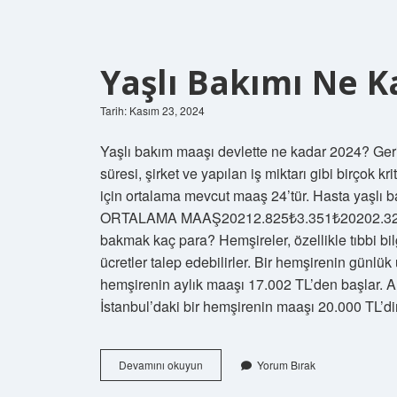
Yaşlı Bakımı Ne K
Tarih: Kasım 23, 2024
Yaşlı bakım maaşı devlette ne kadar 2024? Geria
süresi, şirket ve yapılan iş miktarı gibi birçok k
için ortalama mevcut maaş 24’tür. Hasta yaşl
ORTALAMA MAAŞ20212.825₺3.351₺20202.324₺
bakmak kaç para? Hemşireler, özellikle tıbbi bil
ücretler talep edebilirler. Bir hemşirenin günlük
hemşirenin aylık maaşı 17.002 TL’den başlar. A
İstanbul’daki bir hemşirenin maaşı 20.000 TL’d
Yaşlı
Devamını okuyun
Yorum Bırak
Bakımı
Ne