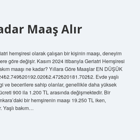
adar Maaş Alır
tri hemşiresi olarak çalışan bir kişinin maaşı, deneyim
ritere göre değişir. Kasım 2024 itibarıyla Geriatri Hemşiresi
ı bakım maaşı ne kadar? Yıllara Göre Maaşlar EN DÜŞÜK
2.749₺20192.020₺2.472₺20181.702₺2. Evde yaşlı
gi ve becerilere sahip olanlar, genellikle daha yüksek
 ücreti 900 ila 1.200 TL arasında değişmektedir. Bir
nkara’daki bir hemşirenin maaşı 19.250 TL iken,
ir. Yaşlı bakım…