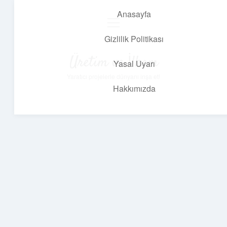
Anasayfa
menüyü
aç
Gizlilik Politikası
Üretim ve İlham
Yasal Uyarı
Yaratıcı projelerle dünyanı inşa et!
Hakkımızda