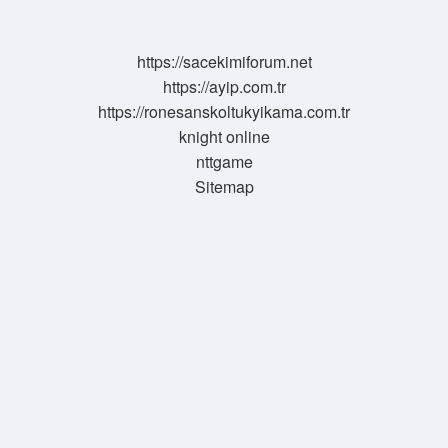
Nasıl
Ortaya
Çıktı
https://sacekimiforum.net
https://ayip.com.tr
https://ronesanskoltukyikama.com.tr
knight online
nttgame
Sitemap