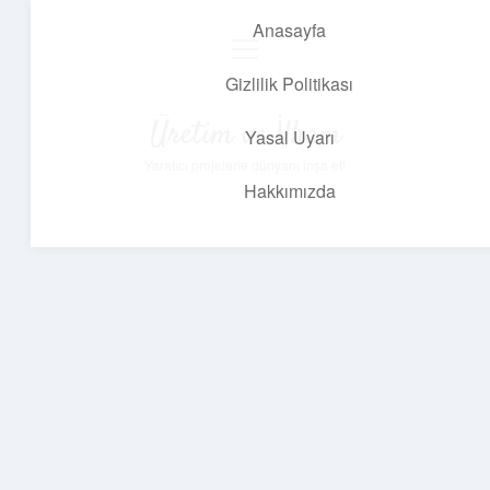
Anasayfa
menüyü
aç
Gizlilik Politikası
Üretim ve İlham
Yasal Uyarı
Yaratıcı projelerle dünyanı inşa et!
Hakkımızda