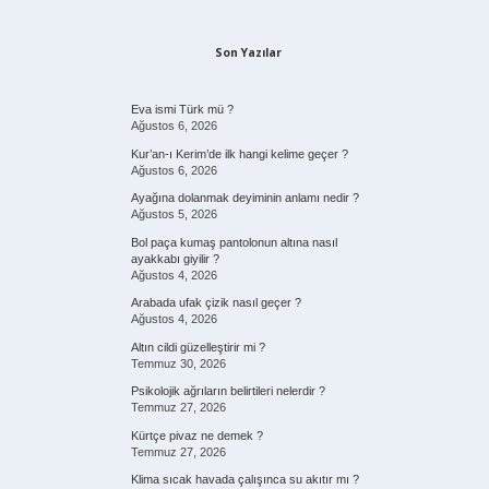
Son Yazılar
Eva ismi Türk mü ?
Ağustos 6, 2026
Kur’an-ı Kerim’de ilk hangi kelime geçer ?
Ağustos 6, 2026
Ayağına dolanmak deyiminin anlamı nedir ?
Ağustos 5, 2026
Bol paça kumaş pantolonun altına nasıl
ayakkabı giyilir ?
Ağustos 4, 2026
Arabada ufak çizik nasıl geçer ?
Ağustos 4, 2026
Altın cildi güzelleştirir mi ?
Temmuz 30, 2026
Psikolojik ağrıların belirtileri nelerdir ?
Temmuz 27, 2026
Kürtçe pivaz ne demek ?
Temmuz 27, 2026
Klima sıcak havada çalışınca su akıtır mı ?