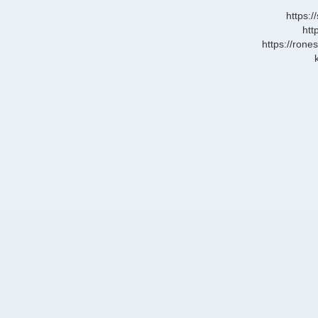
Çıktı
https:/
htt
https://rone