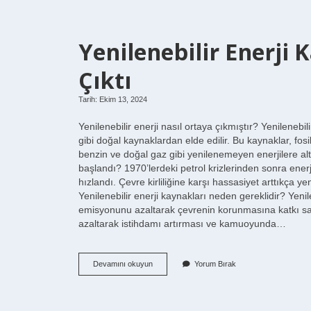
Yenilenebilir Enerji 
Çıktı
Tarih: Ekim 13, 2024
Yenilenebilir enerji nasıl ortaya çıkmıştır? Yenilenebil
gibi doğal kaynaklardan elde edilir. Bu kaynaklar, fo
benzin ve doğal gaz gibi yenilenemeyen enerjilere alte
başlandı? 1970’lerdeki petrol krizlerinden sonra enerji
hızlandı. Çevre kirliliğine karşı hassasiyet arttıkça y
Yenilenebilir enerji kaynakları neden gereklidir? Yenile
emisyonunu azaltarak çevrenin korunmasına katkı sağ
azaltarak istihdamı artırması ve kamuoyunda…
Yenilenebilir
Devamını okuyun
Yorum Bırak
Enerji
Kaynakları
Nasıl
Ortaya