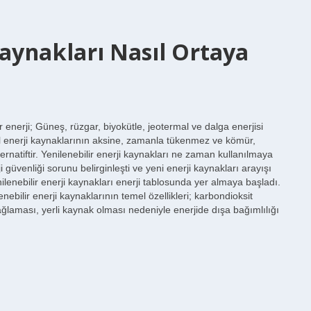
Kaynakları Nasıl Ortaya
ir enerji; Güneş, rüzgar, biyokütle, jeotermal ve dalga enerjisi
sil enerji kaynaklarının aksine, zamanla tükenmez ve kömür,
rnatiftir. Yenilenebilir enerji kaynakları ne zaman kullanılmaya
 güvenliği sorunu belirginleşti ve yeni enerji kaynakları arayışı
enilenebilir enerji kaynakları enerji tablosunda yer almaya başladı.
nebilir enerji kaynaklarının temel özellikleri; karbondioksit
laması, yerli kaynak olması nedeniyle enerjide dışa bağımlılığı