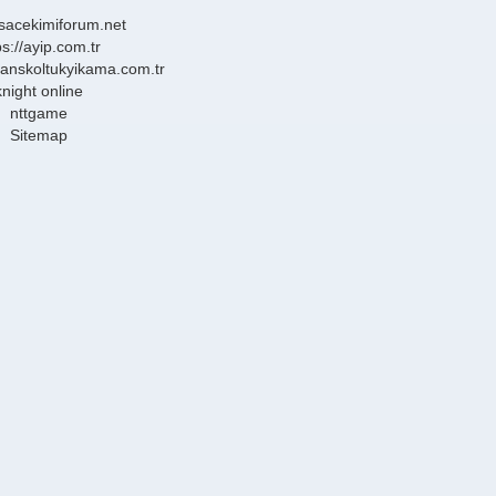
/sacekimiforum.net
ps://ayip.com.tr
sanskoltukyikama.com.tr
knight online
nttgame
Sitemap