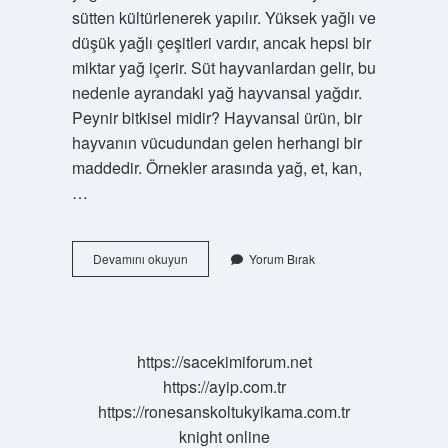
sütten kültürlenerek yapılır. Yüksek yağlı ve
düşük yağlı çeşitleri vardır, ancak hepsi bir
miktar yağ içerir. Süt hayvanlardan gelir, bu
nedenle ayrandaki yağ hayvansal yağdır.
Peynir bitkisel midir? Hayvansal ürün, bir
hayvanın vücudundan gelen herhangi bir
maddedir. Örnekler arasında yağ, et, kan,
…
Yoğurt
Devamını okuyun
Yorum Bırak
Bitkisel
Mi
Hayvansal
Mı
https://sacekimiforum.net
https://ayip.com.tr
https://ronesanskoltukyikama.com.tr
knight online