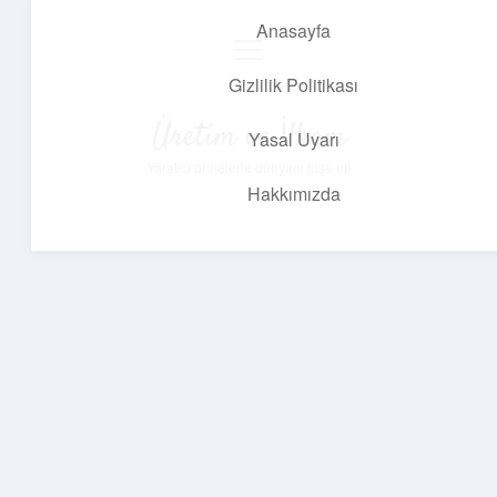
Anasayfa
menüyü
aç
Gizlilik Politikası
Üretim ve İlham
Yasal Uyarı
Yaratıcı projelerle dünyanı inşa et!
Hakkımızda