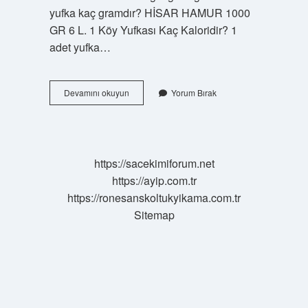
yufka kaç gramdır? HİSAR HAMUR 1000
GR 6 L. 1 Köy Yufkası Kaç Kaloridir? 1
adet yufka…
5
Devamını okuyun
Yorum Bırak
Li
Yufka
Kaç
Gram
https://sacekimiforum.net
https://ayip.com.tr
https://ronesanskoltukyikama.com.tr
Sitemap