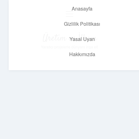
Anasayfa
menüyü
aç
Gizlilik Politikası
Üretim ve İlham
Yasal Uyarı
Yaratıcı projelerle dünyanı inşa et!
Hakkımızda