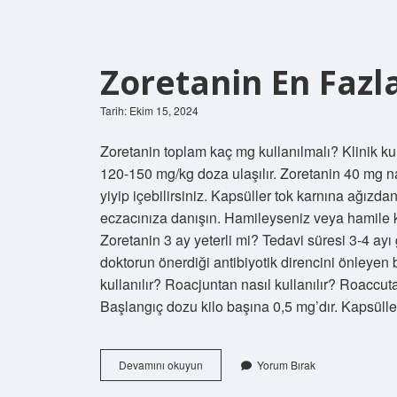
Zoretanin En Fazla
Tarih: Ekim 15, 2024
Zoretanin toplam kaç mg kullanılmalı? Klinik kull
120-150 mg/kg doza ulaşılır. Zoretanin 40 mg n
yiyip içebilirsiniz. Kapsüller tok karnına ağızd
eczacınıza danışın. Hamileyseniz veya hami
Zoretanin 3 ay yeterli mi? Tedavi süresi 3-4 ay
doktorun önerdiği antibiyotik direncini önleyen 
kullanılır? Roacjuntan nasıl kullanılır? Roaccut
Başlangıç ​​dozu kilo başına 0,5 mg’dır. Kapsüll
Zoretanin
Devamını okuyun
Yorum Bırak
En
Fazla