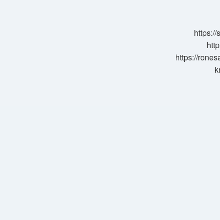
Kaç
Mg
Kullanılır
https:/
http
https://rone
k