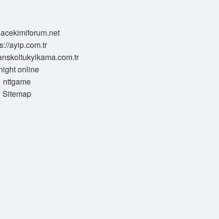
/sacekimiforum.net
s://ayip.com.tr
sanskoltukyikama.com.tr
night online
nttgame
Sitemap