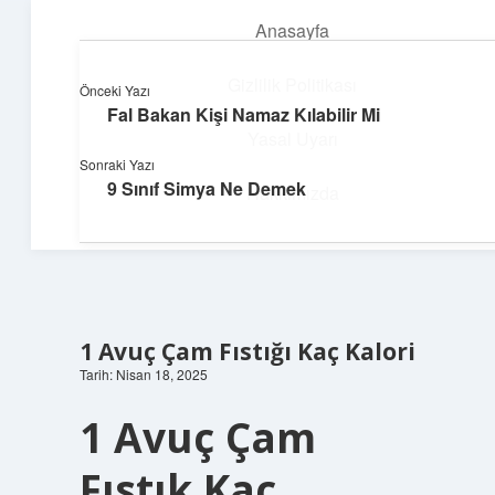
Anasayfa
menüyü
aç
Gizlilik Politikası
Önceki Yazı
Fal Bakan Kişi Namaz Kılabilir Mi
Üretim ve İlham
Yasal Uyarı
Sonraki Yazı
Yaratıcı projelerle dünyanı inşa et!
9 Sınıf Simya Ne Demek
Hakkımızda
1 Avuç Çam Fıstığı Kaç Kalori
Tarih: Nisan 18, 2025
1 Avuç Çam
Fıstık Kaç