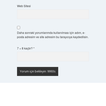
Web Sitesi
Daha sonraki yorumlarımda kullanılması için adım, e-
posta adresim ve site adresim bu tarayıcıya kaydedilsin.
7 + 8 kaçtır?
*
Scrol
to
the
top