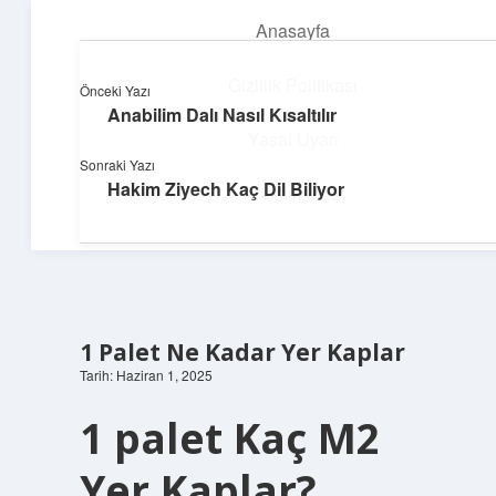
Anasayfa
menüyü
aç
Gizlilik Politikası
Önceki Yazı
Anabilim Dalı Nasıl Kısaltılır
Üretim ve İlham
Yasal Uyarı
Sonraki Yazı
Yaratıcı projelerle dünyanı inşa et!
Hakim Ziyech Kaç Dil Biliyor
Hakkımızda
1 Palet Ne Kadar Yer Kaplar
Tarih: Haziran 1, 2025
1 palet Kaç M2
Yer Kaplar?