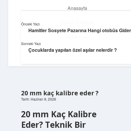
Anasayfa
menüyü
aç
Gizlilik Politikası
Önceki Yazı
Hamitler Sosyete Pazarına Hangi otobüs Gider
Üretim ve İlham
Yasal Uyarı
Sonraki Yazı
Yaratıcı projelerle dünyanı inşa et!
Çocuklarda yapılan özel aşılar nelerdir ?
Hakkımızda
20 mm kaç kalibre eder ?
Tarih: Haziran 9, 2026
20 mm Kaç Kalibre
Eder? Teknik Bir