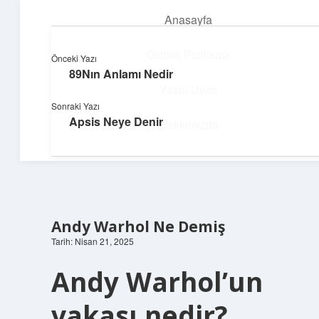
Anasayfa
menüyü
aç
Gizlilik Politikası
Önceki Yazı
89Nın Anlamı Nedir
Üretim ve İlham
Yasal Uyarı
Sonraki Yazı
Yaratıcı projelerle dünyanı inşa et!
Apsis Neye Denir
Hakkımızda
Andy Warhol Ne Demiş
Tarih: Nisan 21, 2025
Andy Warhol’un
vakası nedir?