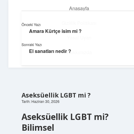
Anasayfa
menüyü
aç
Gizlilik Politikası
Önceki Yazı
Amara Kürtçe isim mi ?
Üretim ve İlham
Yasal Uyarı
Sonraki Yazı
Yaratıcı projelerle dünyanı inşa et!
El sanatları nedir ?
Hakkımızda
Aseksüellik LGBT mi ?
Tarih: Haziran 30, 2026
Aseksüellik LGBT mi?
Bilimsel