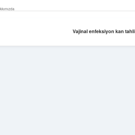
kkımızda
Vajinal enfeksiyon kan tahli
Sidebar
betexper giriş
betexper.xyz