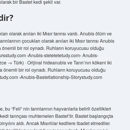
arak bir Bastet kedi şekli var.
dir?
ları olarak anılan iki Mısır tanrısı vardı. Anubis ölüm ve
rılarının çocukları olarak anılan iki Mısır tanrısı Anubis
önemli bir rol oynadı. Ruhların koruyucusu olduğu
ursstudy.com ›Anubis-stetetetetudy.com› Anubis-
izce → Türk) · Orijinal hideanubis ve Tanrı’nın kökeni iki
 önemli bir rol oynadı. Ruhların koruyucusu olduğu
study.com ›Anubis-Bastetlationship-Storystudy.com
 bu “Feli” nin tanrılarının hayvanlarla belirli özellikleri
en kedi tanrıçası muhtemelen Bastet’tir. Bastet başlangıçta
binyılını aldı. Ancak Mısırlılar kedilere ibadet etmediler.