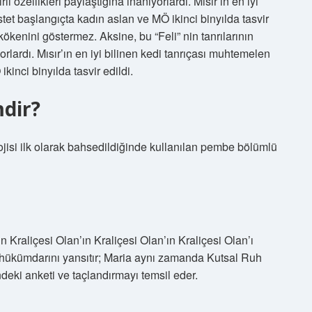
li özellikleri paylaştığına inanıyorlardı. Mısır’ın en iyi
stet başlangıçta kadın aslan ve MÖ ikinci binyılda tasvir
n kökenini göstermez. Aksine, bu “Feli” nin tanrılarının
yorlardı. Mısır’ın en iyi bilinen kedi tanrıçası muhtemelen
kinci binyılda tasvir edildi.
mdir?
lojisi ilk olarak bahsedildiğinde kullanılan pembe bölümlü
in Kraliçesi Olan’ın Kraliçesi Olan’ın Kraliçesi Olan’ı
n hükümdarını yansıtır; Maria aynı zamanda Kutsal Ruh
deki anketi ve taçlandırmayı temsil eder.