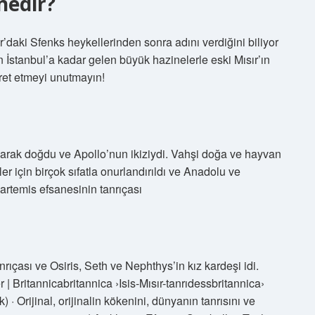
nedir?
r’daki Sfenks heykellerinden sonra adını verdiğini biliyor
n İstanbul’a kadar gelen büyük hazinelerle eski Mısır’ın
aret etmeyi unutmayın!
olarak doğdu ve Apollo’nun ikiziydi. Vahşi doğa ve hayvan
ler için birçok sıfatla onurlandırıldı ve Anadolu ve
martemis efsanesinin tanrıçası
nrıçası ve Osiris, Seth ve Nephthys’in kız kardeşi idi.
| Britannicabritannica ›Isis-Mısır-tanrıdessbritannica›
 · Orijinal, orijinalin kökenini, dünyanın tanrısını ve