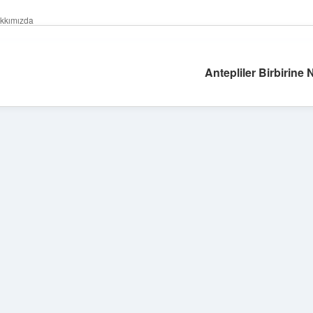
kkımızda
Antepliler Birbirine 
Sidebar
betexper giriş
betexper.xyz