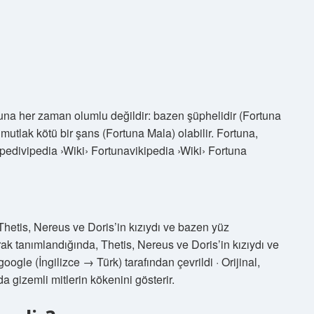
rtuna her zaman olumlu değildir: bazen şüphelidir (Fortuna
utlak kötü bir şans (Fortuna Mala) olabilir. Fortuna,
ipedivipedia ›Wiki› Fortunavikipedia ›Wiki› Fortuna
Thetis, Nereus ve Doris’in kızıydı ve bazen yüz
arak tanımlandığında, Thetis, Nereus ve Doris’in kızıydı ve
ogle (İngilizce → Türk) tarafından çevrildi · Orijinal,
a gizemli mitlerin kökenini gösterir.