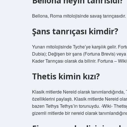
Bellona neyin tanrısıdı?
Bellona, ​​Roma mitolojisinde savaş tanrıçasıdır.
Şans tanrıçası kimdir?
Yunan mitolojisinde Tyche’ye karşılık gelir. Fo
Dubia); Değişen bir şans (Fortuna Brevis) veya m
Kader Tanrıçası olarak da bilinir. Fortuna – Wik
Thetis kimin kızı?
Klasik mitlerde Nereid olarak tanımlandığında, 
özelliklerini paylaştı. Klasik mitlerde Nereid ol
bazen Tethys Tethys’in torunuydu. ›Wiki› Thetisgo
gizemli mitlerde bir nereid olarak tanımlandığınd