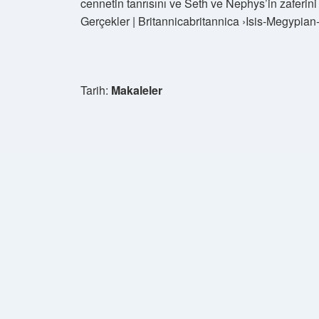
cennetin tanrısını ve Seth ve Nephys’in zaferini
Gerçekler | Britannicabritannica ›Isis-Megypian-
Tarih:
Makaleler