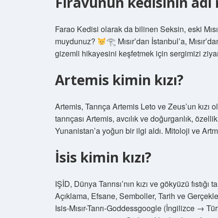
Firavunun kedisinin adı 
Farao Kedisi olarak da bilinen Seksin, eski Mısı
muydunuz?
𓂀 Mısır’dan İstanbul’a, Mısır’da
gizemli hikayesini keşfetmek için sergimizi ziy
Artemis kimin kızı?
Artemis, Tanrıça Artemis Leto ve Zeus’un kızı 
tanrıçası Artemis, avcılık ve doğurganlık, özellik
Yunanistan’a yoğun bir ilgi aldı. Mitoloji ve Art
İsis kimin kızı?
IŞİD, Dünya Tanrısı’nın kızı ve gökyüzü fıstığı ta
Açıklama, Efsane, Semboller, Tarih ve Gerçekler 
Isis-Mısır-Tanrı-Goddessgoogle (İngilizce → Türk)