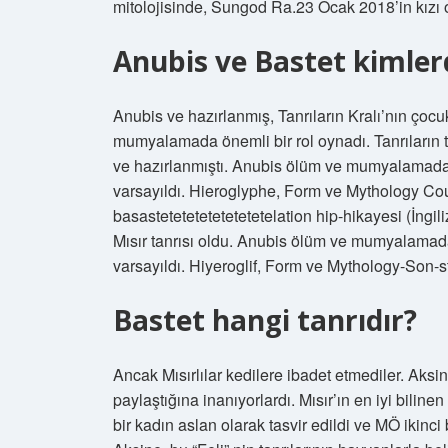
mitolojisinde, Sungod Ra.23 Ocak 2018’in kızı ol
Anubis ve Bastet kimler
Anubis ve hazırlanmış, Tanrıların Kralı’nın çocuk
mumyalamada önemli bir rol oynadı. Tanrıların tan
ve hazırlanmıştı. Anubis ölüm ve mumyalamada 
varsayıldı. Hieroglyphe, Form ve Mythology Co
basastetetetetetetetetelation hip-hikayesi (İngil
Mısır tanrısı oldu. Anubis ölüm ve mumyalamada
varsayıldı. Hiyeroglif, Form ve Mythology-Son-
Bastet hangi tanrıdır?
Ancak Mısırlılar kedilere ibadet etmediler. Aksine,
paylaştığına inanıyorlardı. Mısır’ın en iyi bilin
bir kadın aslan olarak tasvir edildi ve MÖ ikinci 