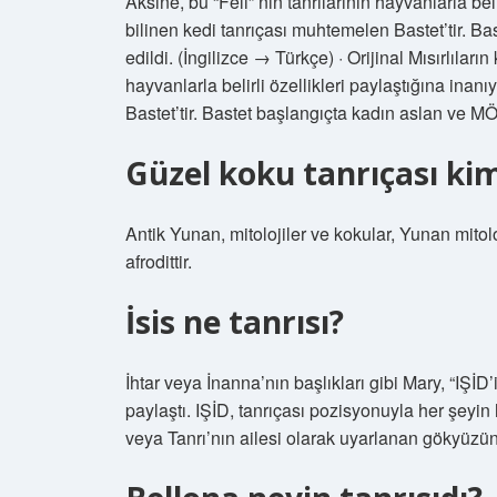
Aksine, bu “Feli” nin tanrılarının hayvanlarla belir
bilinen kedi tanrıçası muhtemelen Bastet’tir. Ba
edildi. (İngilizce → Türkçe) · Orijinal Mısırlıları
hayvanlarla belirli özellikleri paylaştığına inanı
Bastet’tir. Bastet başlangıçta kadın aslan ve MÖ i
Güzel koku tanrıçası ki
Antik Yunan, mitolojiler ve kokular, Yunan mito
afrodittir.
İsis ne tanrısı?
İhtar veya İnanna’nın başlıkları gibi Mary, “IŞİD’
paylaştı. IŞİD, tanrıçası pozisyonuyla her şeyi
veya Tanrı’nın ailesi olarak uyarlanan gökyüzün