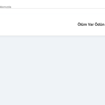
kkımızda
Ölüm Var Ödün
Sidebar
betexper giriş
betexper.xyz