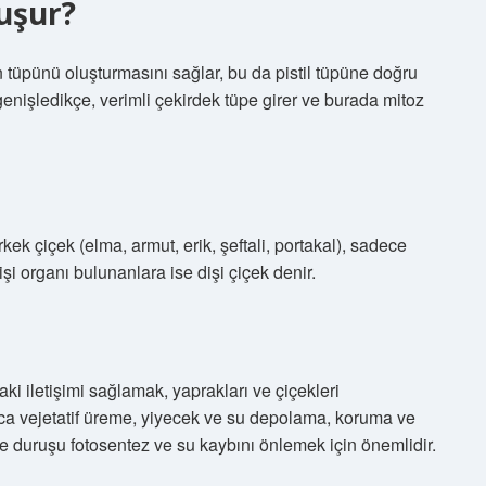
uşur?
 tüpünü oluşturmasını sağlar, bu da pistil tüpüne doğru
nişledikçe, verimli çekirdek tüpe girer ve burada mitoz
k çiçek (elma, armut, erik, şeftali, portakal), sadece
i organı bulunanlara ise dişi çiçek denir.
ki iletişimi sağlamak, yaprakları ve çiçekleri
ıca vejetatif üreme, yiyecek ve su depolama, koruma ve
de duruşu fotosentez ve su kaybını önlemek için önemlidir.