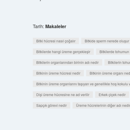
Tarih:
Makaleler
Bitki hücresi nasıl çoğalır
Bitkide sperm nerede oluşur
Bitkilerde hangi üreme gerçekleşir
Bitkilerde tohumun
Bitkilerin organlarından birinin adı nedir
Bitkilerin toh
Bitkinin üreme hücresi nedir
Bitkinin üreme organı ned
Bitkinin üreme organlarını taşıyan ve genellikle hoş kokulu 
Dişi üreme hücresine ne ad verilir
Erkek çiçek nedir
Sapçık görevi nedir
Üreme hücrelerinin diğer adı nedi